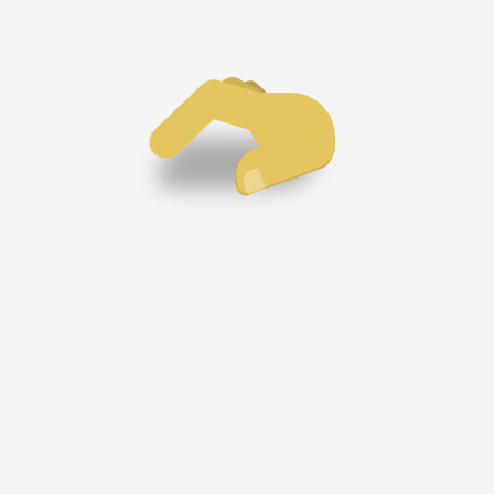
术支持
0
91
QQ邮箱的用户密
中心
码。文章详细描述
了登录QQ邮箱
12条
总1条
1/1页
后，如何进入设置
界面，找到密码管
理选项，并按照提
示完成密码修改过
程。同时，还强调
了设置复杂密码和
定期更换密码的重
余乃云水散人，栖于数字之墟。性耽幽静，常以青简为田，墨痕
要性，以保障账户
为穗。晨起推窗，听松风煮茶；夜阑掩卷，伴竹影扫阶。此间筑
安全。阅读本文，
小筑三椽，藏闲话若干：或遇史海遗珠，则录以素札；偶得诗瓢
用户可以轻松掌握
碎玉，便缀作清吟。往来皆烟霞客，谈笑有鸿儒踪。诸君若得
随机阅读
QQ邮箱密码配置
StringBuilder介绍
暇，不妨暂驻云履，共品一盏烟岚，半卷春秋。幸甚至哉。 ——
的步骤，提高账号
莫愁前路无知己
愚者某 自叙于苔痕轩
安全性。
开源笔记
第二游戏库
数字墨阁之妙器也，以双
此乃江湖秘籍之渊薮，