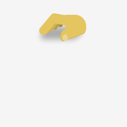
2026-06-27
西北技术支
2026-06-21
西北技术支
2026-06-10
清风徽雨
2026-05-06
西北技术支
2026-04-27
西北技术支
2026-04-10
西北技术支
莫愁前路无知
西北技术支
南鸢宸羲小小
2026-04-06
思源笔记
数字墨
，墨痕为穗。晨
丝缕织
Nexus3仓库
西北技术支
筑三椽，藏闲话
玉版辑
MinIO
云间藏珍
架构如